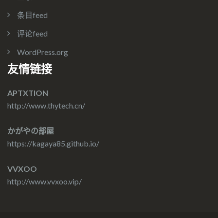
条目feed
评论feed
WordPress.org
友情链接
APTXTION
http://www.thytech.cn/
かがやの部屋
https://kagaya85.github.io/
VVXOO
http://www.vvxoo.vip/