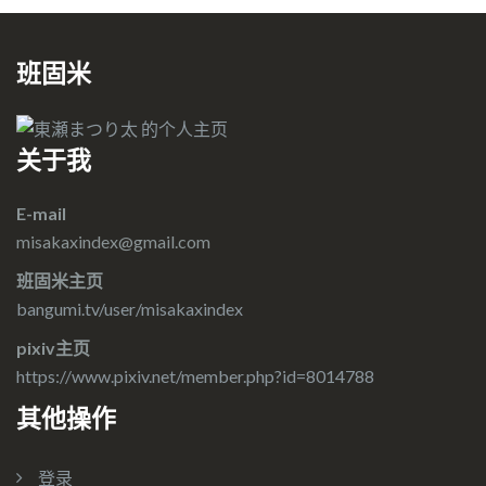
班固米
关于我
E-mail
misakaxindex@gmail.com
班固米主页
bangumi.tv/user/misakaxindex
pixiv主页
https://www.pixiv.net/member.php?id=8014788
其他操作
登录