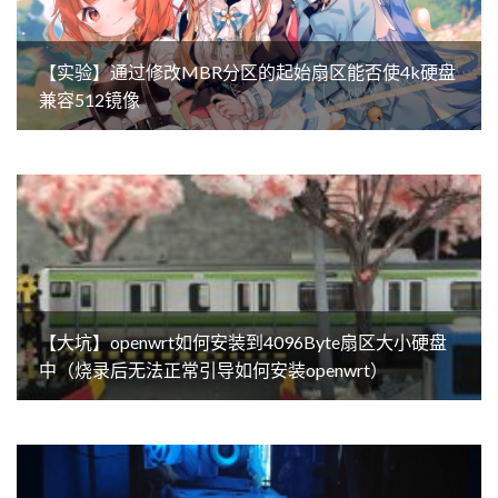
【实验】通过修改MBR分区的起始扇区能否使4k硬盘
兼容512镜像
【大坑】openwrt如何安装到4096Byte扇区大小硬盘
中（烧录后无法正常引导如何安装openwrt）