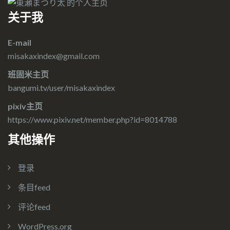
关于我
E-mail
misakaxindex@gmail.com
班固米主页
bangumi.tv/user/misakaxindex
pixiv主页
https://www.pixiv.net/member.php?id=8014788
其他操作
登录
条目feed
评论feed
WordPress.org