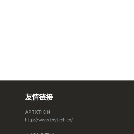
友情链接
APTXTION
http://www.thytech.cn/