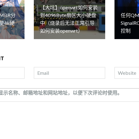
【大坑】openwrt如何安装
MBR分
到4096Byte扇区大小硬盘
任何QM
使4k硬
中（烧录后无法正常引导
Signa
如何安装openwrt）
控制
NT
显示名称、邮箱地址和网站地址，以便下次评论时使用。