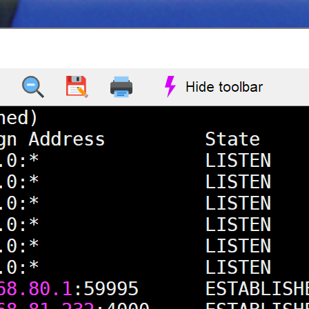
页
博客
アニメ
代码笔记
关于