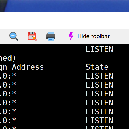
页
博客
アニメ
代码笔记
关于