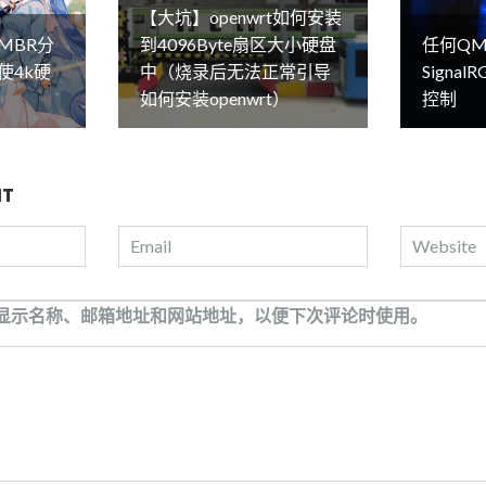
【大坑】openwrt如何安装
MBR分
到4096Byte扇区大小硬盘
任何QM
使4k硬
中（烧录后无法正常引导
Signa
如何安装openwrt）
控制
NT
显示名称、邮箱地址和网站地址，以便下次评论时使用。