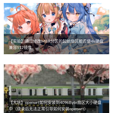
【实验】通过修改MBR分区的起始扇区能否使4k硬盘
兼容512镜像
【大坑】openwrt如何安装到4096Byte扇区大小硬盘
中（烧录后无法正常引导如何安装openwrt）