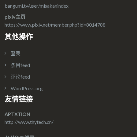
bangumi.tv/user/misakaxindex
pixiv主页
https://www.pixiv.net/member.php?id=8014788
其他操作
登录
条目feed
评论feed
WordPress.org
友情链接
APTXTION
http://www.thytech.cn/