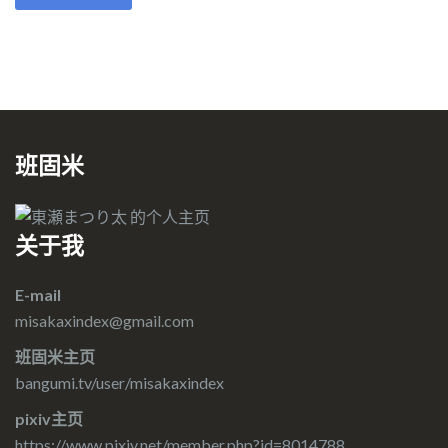
班固米
关于我
E-mail
misakaxindex@gmail.com
班固米主页
bangumi.tv/user/misakaxindex
pixiv主页
https://www.pixiv.net/member.php?id=8014788