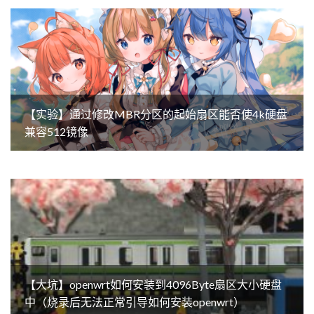
【实验】通过修改MBR分区的起始扇区能否使4k硬盘
兼容512镜像
【大坑】openwrt如何安装到4096Byte扇区大小硬盘
中（烧录后无法正常引导如何安装openwrt）