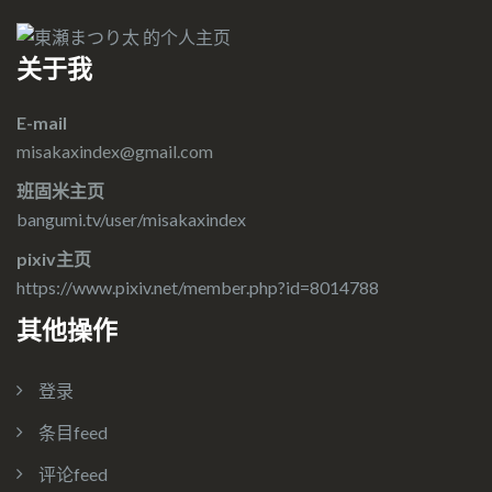
关于我
E-mail
misakaxindex@gmail.com
班固米主页
bangumi.tv/user/misakaxindex
pixiv主页
https://www.pixiv.net/member.php?id=8014788
其他操作
登录
条目feed
评论feed