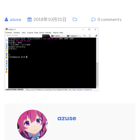
azuse
2018年10月31日
0 comments
azuse