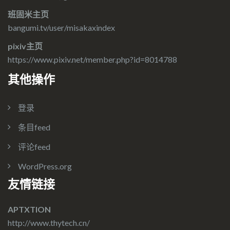
班固米主页
bangumi.tv/user/misakaxindex
pixiv主页
https://www.pixiv.net/member.php?id=8014788
其他操作
登录
条目feed
评论feed
WordPress.org
友情链接
APTXTION
http://www.thytech.cn/