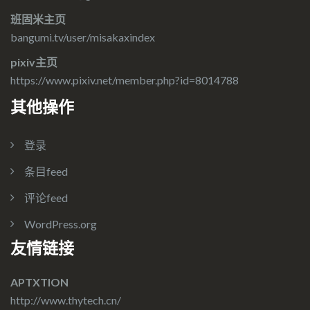
班固米主页
bangumi.tv/user/misakaxindex
pixiv主页
https://www.pixiv.net/member.php?id=8014788
其他操作
登录
条目feed
评论feed
WordPress.org
友情链接
APTXTION
http://www.thytech.cn/