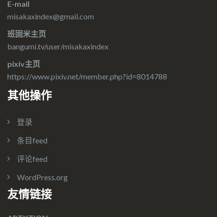
E-mail
misakaxindex@gmail.com
班固米主页
bangumi.tv/user/misakaxindex
pixiv主页
https://www.pixiv.net/member.php?id=8014788
其他操作
登录
条目feed
评论feed
WordPress.org
友情链接