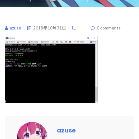
azuse
2018年10月31日
0 comments
azuse