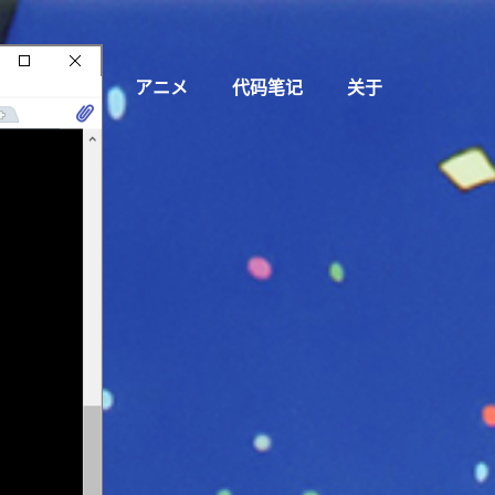
页
博客
アニメ
代码笔记
关于