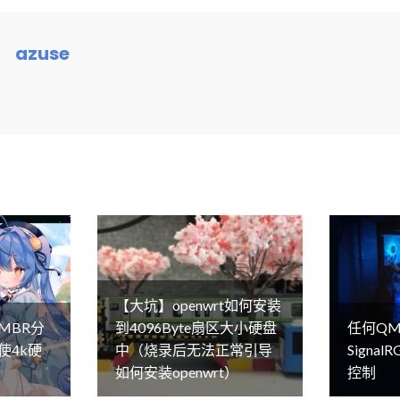
azuse
【大坑】openwrt如何安装
MBR分
到4096Byte扇区大小硬盘
任何QM
使4k硬
中（烧录后无法正常引导
Signa
如何安装openwrt）
控制