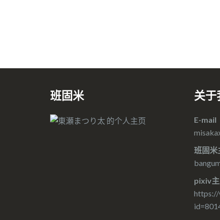
班固米
关于
E-mail
misaka
班固米
bangumi
pixiv
https:/
id=801