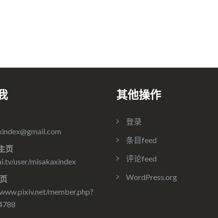
我
其他操作
登录
xindex@gmail.com
条目feed
主页
评论feed
.tv/user/misakaxindex
WordPress.org
主页
/www.pixiv.net/member.php?
4788