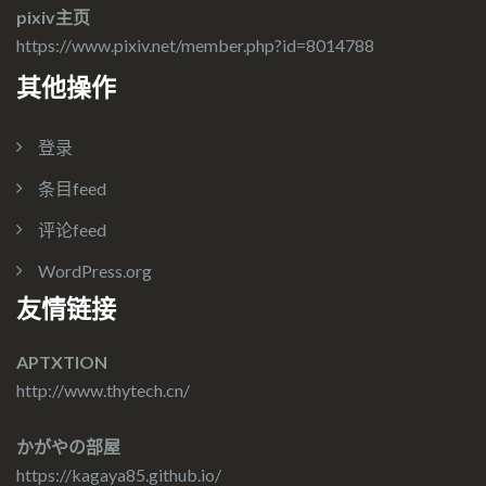
pixiv主页
https://www.pixiv.net/member.php?id=8014788
其他操作
登录
条目feed
评论feed
WordPress.org
友情链接
APTXTION
http://www.thytech.cn/
かがやの部屋
https://kagaya85.github.io/