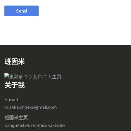
班固米
关于我
E-mail
misakaxindex@gmail.com
班固米主页
bangumi.tv/user/misakaxindex