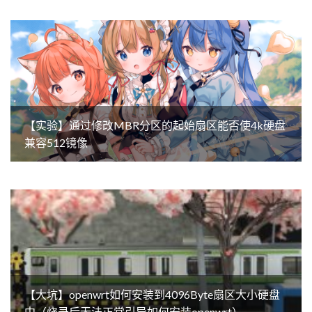
【实验】通过修改MBR分区的起始扇区能否使4k硬盘
兼容512镜像
【大坑】openwrt如何安装到4096Byte扇区大小硬盘
中（烧录后无法正常引导如何安装openwrt）