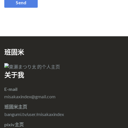
班固米
关于我
E-mail
misakaxindex@gmail.com
班固米主页
bangumi.tv/user/misakaxindex
pixiv主页