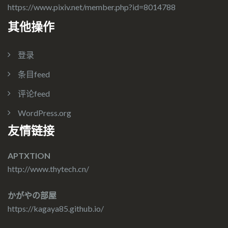
https://www.pixiv.net/member.php?id=8014788
其他操作
登录
条目feed
评论feed
WordPress.org
友情链接
APTXTION
http://www.thytech.cn/
かがやの部屋
https://kagaya85.github.io/