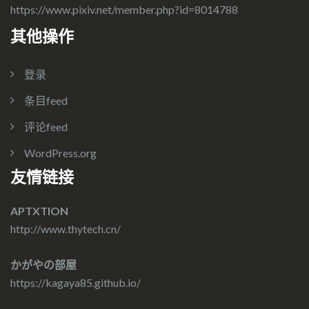
https://www.pixiv.net/member.php?id=8014788
其他操作
登录
条目feed
评论feed
WordPress.org
友情链接
APTXTION
http://www.thytech.cn/
かがやの部屋
https://kagaya85.github.io/