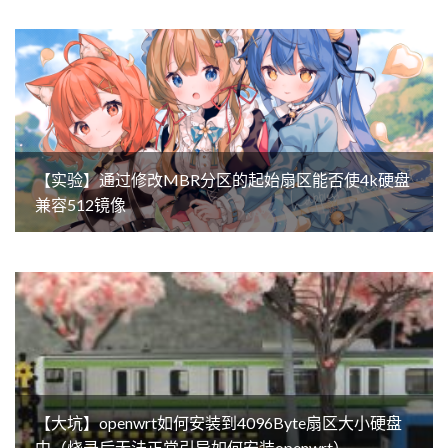
【实验】通过修改MBR分区的起始扇区能否使4k硬盘
兼容512镜像
【大坑】openwrt如何安装到4096Byte扇区大小硬盘
中（烧录后无法正常引导如何安装openwrt）