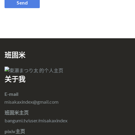
班固米
关于我
E-mail
misakaxindex@gmail.com
班固米主页
bangumi.tv/user/misakaxindex
pixiv主页