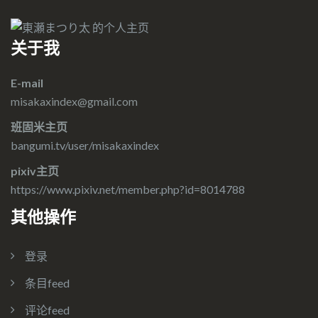
关于我
E-mail
misakaxindex@gmail.com
班固米主页
bangumi.tv/user/misakaxindex
pixiv主页
https://www.pixiv.net/member.php?id=8014788
其他操作
登录
条目feed
评论feed