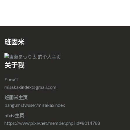
班固米
关于我
E-mail
misakaxindex@gmail.com
班固米主页
bangumi.tv/user/misakaxindex
pixiv主页
https://www.pixiv.net/member.php?id=8014788