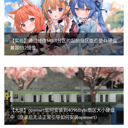
【实验】通过修改MBR分区的起始扇区能否使4k硬盘
兼容512镜像
【大坑】openwrt如何安装到4096Byte扇区大小硬盘
中（烧录后无法正常引导如何安装openwrt）