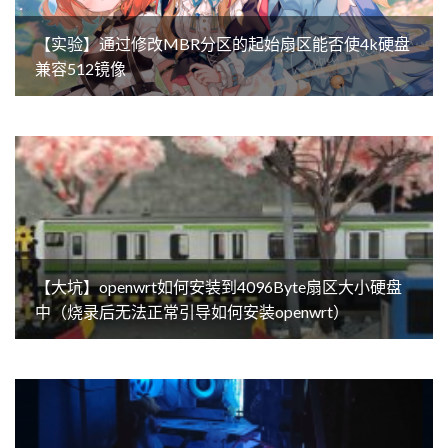
【实验】通过修改MBR分区的起始扇区能否使4k硬盘
兼容512镜像
【大坑】openwrt如何安装到4096Byte扇区大小硬盘
中（烧录后无法正常引导如何安装openwrt）