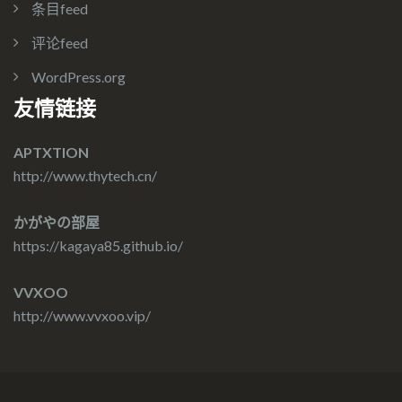
条目feed
评论feed
WordPress.org
友情链接
APTXTION
http://www.thytech.cn/
かがやの部屋
https://kagaya85.github.io/
VVXOO
http://www.vvxoo.vip/