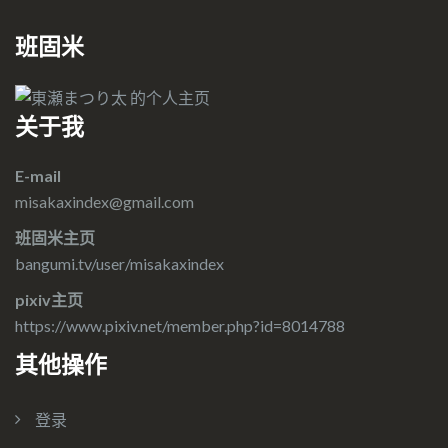
班固米
关于我
E-mail
misakaxindex@gmail.com
班固米主页
bangumi.tv/user/misakaxindex
pixiv主页
https://www.pixiv.net/member.php?id=8014788
其他操作
登录