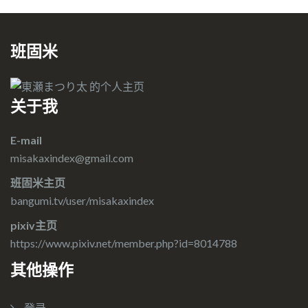
班固米
关于我
E-mail
misakaxindex@gmail.com
班固米主页
bangumi.tv/user/misakaxindex
pixiv主页
https://www.pixiv.net/member.php?id=8014788
其他操作
登录