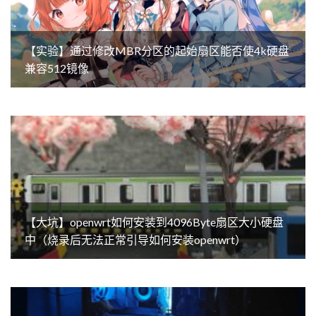
【实验】通过修改MBR分区的起始扇区能否使4k硬盘
兼容512镜像
【大坑】openwrt如何安装到4096Byte扇区大小硬盘
中（烧录后无法正常引导如何安装openwrt）