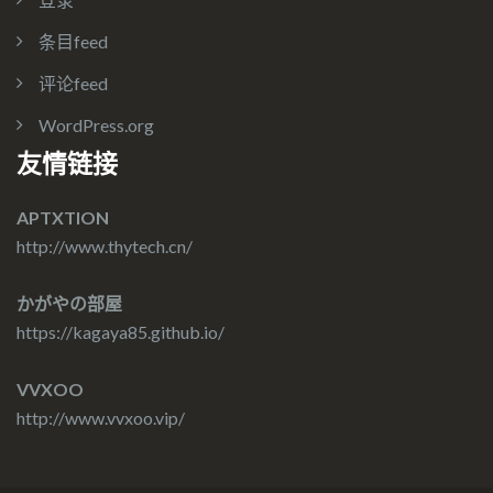
条目feed
评论feed
WordPress.org
友情链接
APTXTION
http://www.thytech.cn/
かがやの部屋
https://kagaya85.github.io/
VVXOO
http://www.vvxoo.vip/