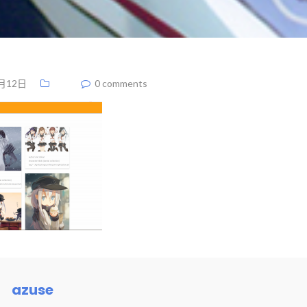
月12日
0 comments
azuse