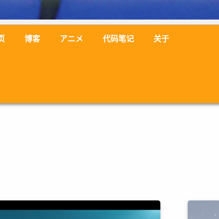
页
博客
アニメ
代码笔记
关于