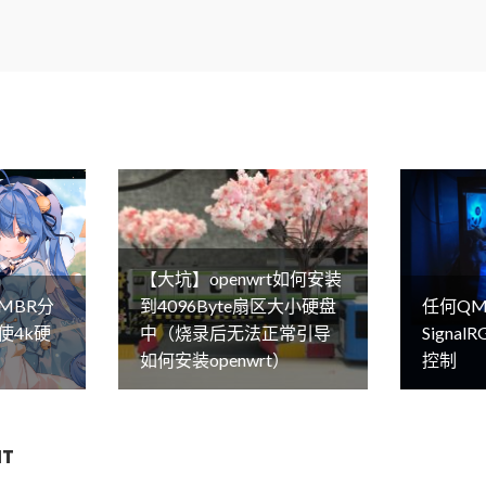
【大坑】openwrt如何安装
MBR分
到4096Byte扇区大小硬盘
任何QM
使4k硬
中（烧录后无法正常引导
Signa
如何安装openwrt）
控制
NT