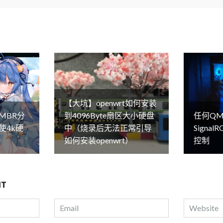
【大坑】openwrt如何安装
MBR分
到4096Byte扇区大小硬盘
任何QM
使4k硬
中（烧录后无法正常引导
Signa
如何安装openwrt）
控制
NT