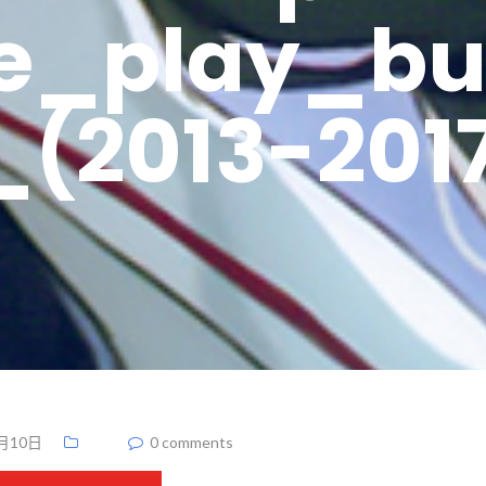
e_play_bu
_(2013-2017
月10日
0 comments