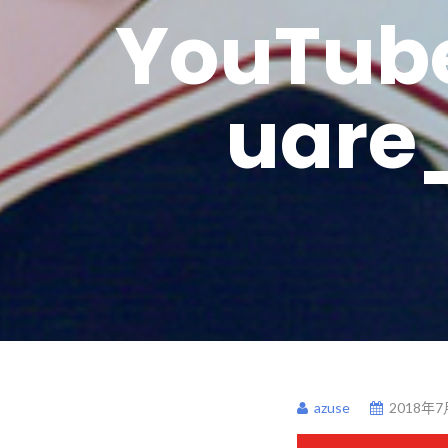
YouTub
uare
azuse
2018年7