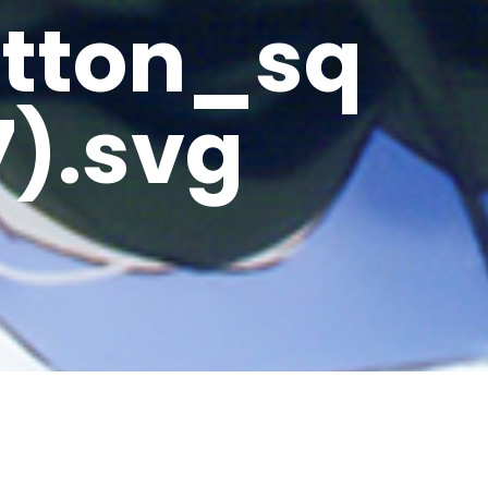
tton_sq
).svg