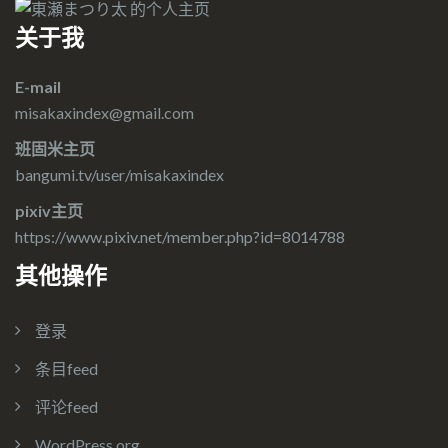
关于我
E-mail
misakaxindex@gmail.com
班固米主页
bangumi.tv/user/misakaxindex
pixiv主页
https://www.pixiv.net/member.php?id=8014788
其他操作
登录
条目feed
评论feed
WordPress.org