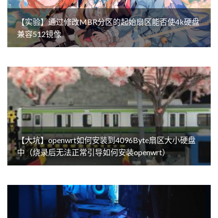
【实验】通过修改MBR分区的起始扇区能否使4k硬盘
兼容512镜像
【大坑】openwrt如何安装到4096Byte扇区大小硬盘
中（烧录后无法正常引导如何安装openwrt）