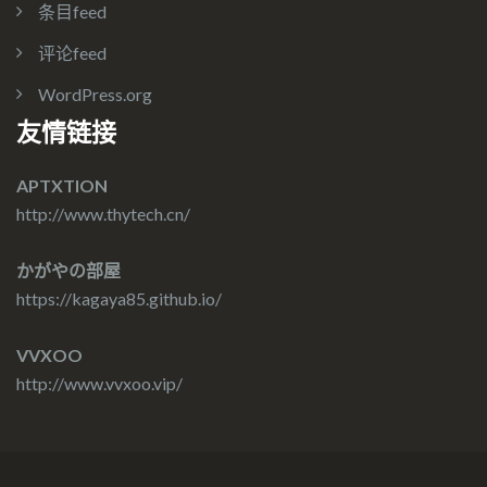
条目feed
评论feed
WordPress.org
友情链接
APTXTION
http://www.thytech.cn/
かがやの部屋
https://kagaya85.github.io/
VVXOO
http://www.vvxoo.vip/