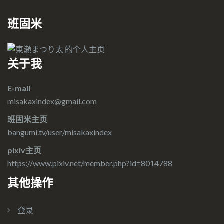
班固米
关于我
E-mail
misakaxindex@gmail.com
班固米主页
bangumi.tv/user/misakaxindex
pixiv主页
https://www.pixiv.net/member.php?id=8014788
其他操作
登录