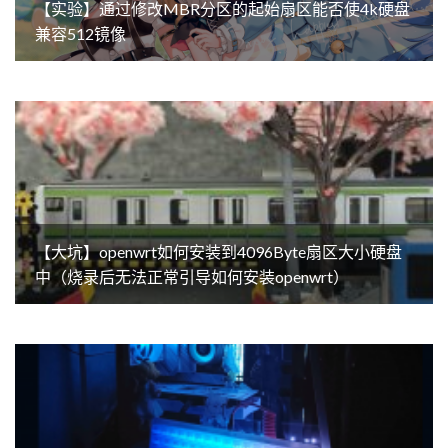
【实验】通过修改MBR分区的起始扇区能否使4k硬盘
兼容512镜像
【大坑】openwrt如何安装到4096Byte扇区大小硬盘
中（烧录后无法正常引导如何安装openwrt）