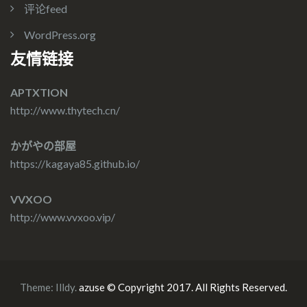
评论feed
WordPress.org
友情链接
APTXTION
http://www.thytech.cn/
かがやの部屋
https://kagaya85.github.io/
VVXOO
http://www.vvxoo.vip/
Theme:
Illdy
.
azuse © Copyright 2017. All Rights Reserved.