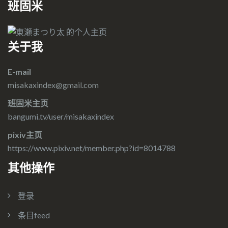
班固米
关于我
E-mail
misakaxindex@gmail.com
班固米主页
bangumi.tv/user/misakaxindex
pixiv主页
https://www.pixiv.net/member.php?id=8014788
其他操作
登录
条目feed