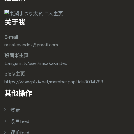
关于我
E-mail
misakaxindex@gmail.com
班固米主页
bangumi.tv/user/misakaxindex
pixiv主页
https://www.pixiv.net/member.php?id=8014788
其他操作
登录
条目feed
评论feed